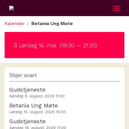
Kalender
/
Betania Ung Møte
Om oss
Lørdag 16. mai (19:30 — 21:30)
Aktiviteter
Betania Ung
Skjer snart
Kalender
Gudstjeneste
Søndag 9. august, 2026 11:00
Taler
Betania Ung Møte
Lørdag 15. august, 2026 19:30
Gi en gave
Gudstjeneste
Bli medlem
Søndag 16. august, 2026 11:00