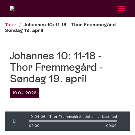
Taler
/
Johannes 10: 11-18 - Thor Fremmegård -
Søndag 19. april
Om oss
Johannes 10: 11-18 -
Aktiviteter
Thor Fremmegård -
Betania Ung
Søndag 19. april
Kalender
19.04.2026
Taler
19-04-26 - Thor Fremmegård - Johannes 10_11-18(2).mp3
Last ned
Gi en gave
00:00
00:00
Bli medlem