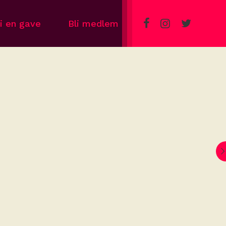
i en gave
Bli medlem
m