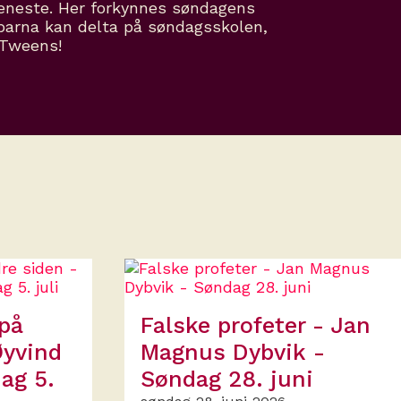
jeneste. Her forkynnes søndagens
barna kan delta på søndagsskolen,
 Tweens!
 på
Falske profeter - Jan
Øyvind
Magnus Dybvik -
ag 5.
Søndag 28. juni