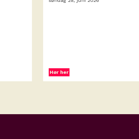
søndag 28, juni 2026
Hør her