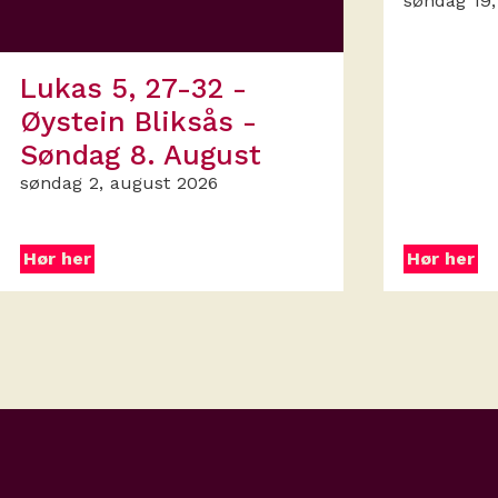
søndag 19,
Lukas 5, 27-32 -
Øystein Bliksås -
Søndag 8. August
søndag 2, august 2026
Hør her
Hør her