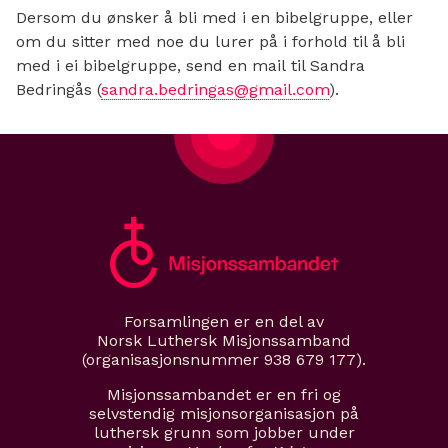
Dersom du ønsker å bli med i en bibelgruppe, eller
om du sitter med noe du lurer på i forhold til å bli
med i ei bibelgruppe, send en mail til Sandra
Bedringås (
sandra.bedringas@gmail.com
).
Forsamlingen er en del av
Norsk Luthersk Misjonssamband
(organisasjonsnummer 938 679 177).
Misjonssambandet er en fri og
selvstendig misjonsorganisasjon på
luthersk grunn som jobber under