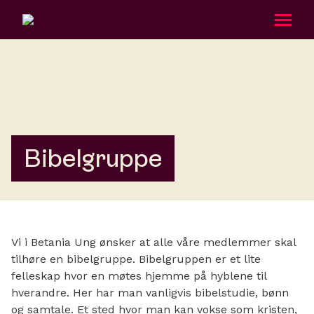
Om oss
Aktiviteter
Bibelgruppe
Betania Ung
Kalender
Taler
Vi i Betania Ung ønsker at alle våre medlemmer skal
tilhøre en bibelgruppe. Bibelgruppen er et lite
Gi en gave
felleskap hvor en møtes hjemme på hyblene til
hverandre. Her har man vanligvis bibelstudie, bønn
og samtale. Et sted hvor man kan vokse som kristen,
Bli medlem